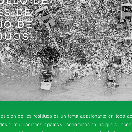
OLLO DE
ES DE
JO DE
DUOS
osición de los residuos es un tema apasionante en toda ac
des e implicaciones legales y económicas en las que se pued