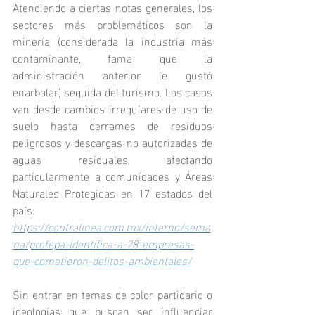
Atendiendo a ciertas notas generales, los 
sectores más problemáticos son la 
minería (considerada la industria más 
contaminante, fama que la 
administración anterior le gustó 
enarbolar) seguida del turismo. Los casos 
van desde cambios irregulares de uso de 
suelo hasta derrames de residuos 
peligrosos y descargas no autorizadas de 
aguas residuales, afectando 
particularmente a comunidades y Áreas 
Naturales Protegidas en 17 estados del 
país.
https://contralinea.com.mx/interno/sema
na/profepa-identifica-a-28-empresas-
que-cometieron-delitos-ambientales/
Sin entrar en temas de color partidario o 
ideologías que buscan ser influenciar 