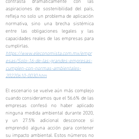
contrasta dramáticamente con las 
aspiraciones de sostenibilidad del país, 
refleja no solo un problema de aplicación 
normativa, sino una brecha sistémica 
entre las obligaciones legales y las 
capacidades reales de las empresas para 
cumplirlas.
https://www.eleconomista.com.mx/empr
esas/Solo-16-de-las-grandes-empresas-
cumplen-con-normas-ambientales-
20220610-0030.htm
El escenario se vuelve aún más complejo 
cuando consideramos que el 56.6% de las 
empresas confesó no haber aplicado 
ninguna medida ambiental durante 2020, 
y un 27.5% adicional desconoce si 
emprendió alguna acción para contener 
su impacto ambiental. Estos números no 