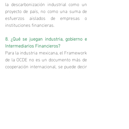
la descarbonización industrial como un 
proyecto de país, no como una suma de 
esfuerzos aislados de empresas o 
instituciones financieras.
8. ¿Qué se juegan industria, gobierno e 
Intermediarios Financieros?
Para la industria mexicana, el Framework 
de la OCDE no es un documento más de 
cooperación internacional, se puede decir 
que es una herramienta pragmática para 
transformar metas climáticas en 
decisiones de inversión que preserven 
competitividad en cadenas de valor 
norteamericanas y globales. Las 
empresas que se adelanten a construir 
hojas de ruta sectoriales, identificar 
proyectos financiables y compartir 
riesgos con la banca tendrán una ventaja 