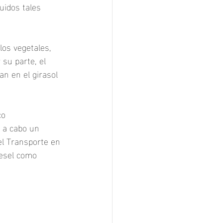
uidos tales 
los vegetales, 
su parte, el 
n en el girasol 
co 
 a cabo un 
 el Transporte en 
iesel como 