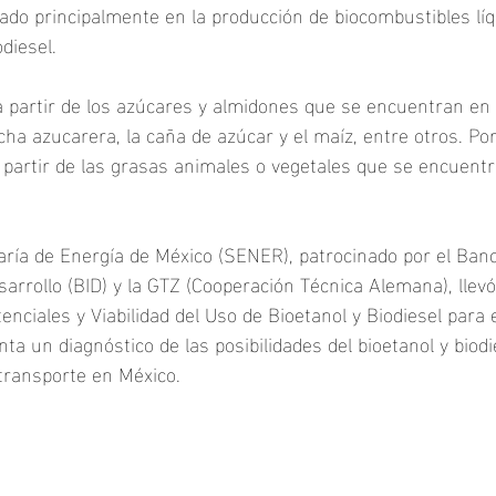
do principalmente en la producción de biocombustibles líq
odiesel.
a partir de los azúcares y almidones que se encuentran en 
ha azucarera, la caña de azúcar y el maíz, entre otros. Por 
a partir de las grasas animales o vegetales que se encuentra
taría de Energía de México (SENER), patrocinado por el Ban
arrollo (BID) y la GTZ (Cooperación Técnica Alemana), llevó
tenciales y Viabilidad del Uso de Bioetanol y Biodiesel para
nta un diagnóstico de las posibilidades del bioetanol y biod
transporte en México.