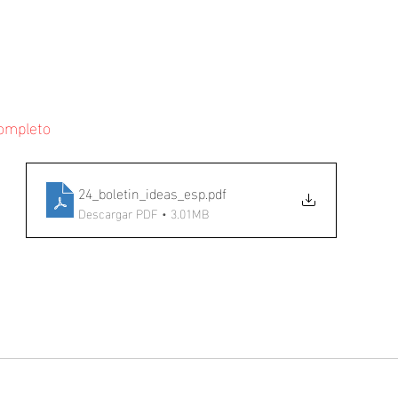
completo
24_boletin_ideas_esp
.pdf
Descargar PDF • 3.01MB