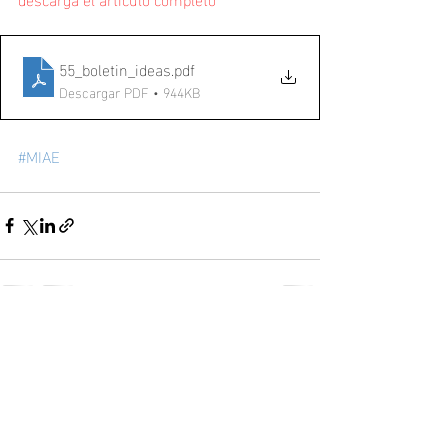
55_boletin_ideas
.pdf
Descargar PDF • 944KB
#MIAE
Entradas recientes
Ver todo