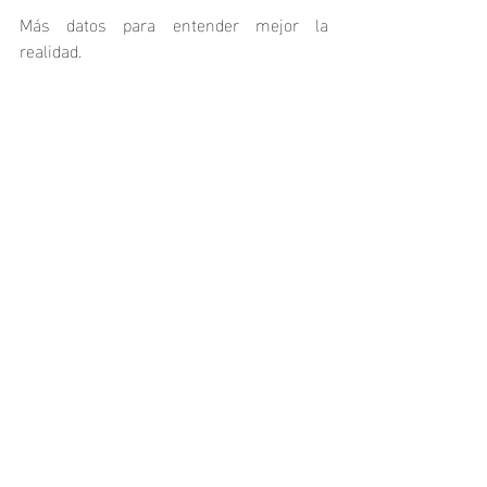
Más datos para entender mejor la 
realidad.
Más tecnología para administrar 
recursos.
Más algoritmos para tomar decisiones.
Más plataformas para gestionar 
información.
Más inteligencia artificial para resolver 
problemas que hasta hace poco parecían 
imposibles de abordar.
No obstante, la historia demuestra que el 
progreso no depende únicamente de las 
capacidades de las herramientas 
disponibles, sino de la calidad de las 
instituciones, principios y mecanismos 
que orientan su utilización.