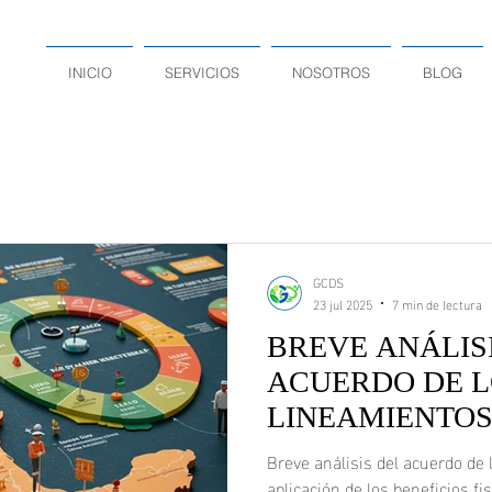
INICIO
SERVICIOS
NOSOTROS
BLOG
GCDS
23 jul 2025
7 min de lectura
BREVE ANÁLIS
ACUERDO DE L
LINEAMIENTOS
APLICACIÓN D
Breve análisis del acuerdo de 
BENEFICIOS FI
aplicación de los beneficios f