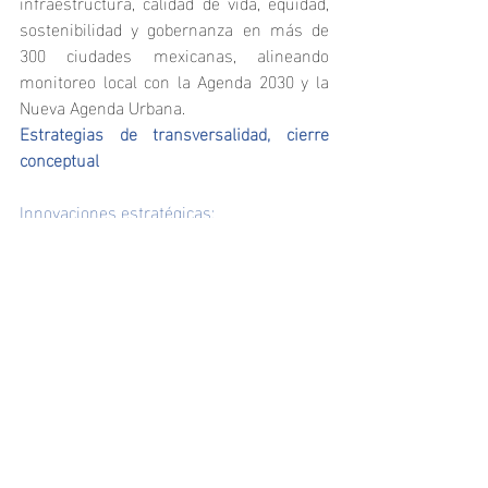
infraestructura, calidad de vida, equidad, 
sostenibilidad y gobernanza en más de 
300 ciudades mexicanas, alineando 
monitoreo local con la Agenda 2030 y la 
Nueva Agenda Urbana.
Estrategias de transversalidad, cierre 
conceptual
Innovaciones estratégicas:
	1. Plataformas de datos abiertos y 
tableros visuales, disponibles a la 
ciudadanía.
	2. Protocolos de participación social 
y alerta temprana.
	3. Instrumentos de financiamiento 
verde: bonos verdes, fondos de 
infraestructura natural, coinversión 
público-privada-social.