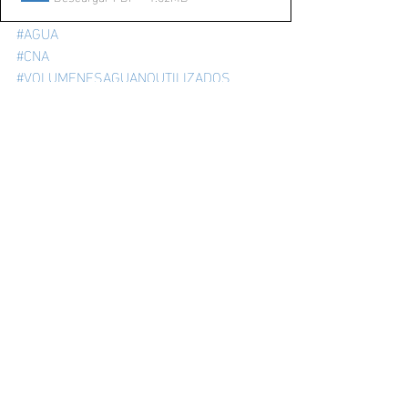
#AGUA
#CNA
#VOLUMENESAGUANOUTILIZADOS
Entradas recientes
Ver todo