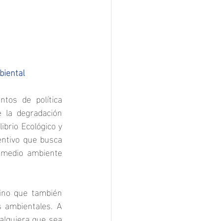
biental
os de política 
 la degradación 
brio Ecológico y 
ntivo que busca 
l medio ambiente 
ino que también 
 ambientales. A 
alquiera que sea 