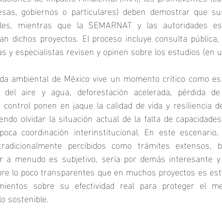
esas, gobiernos o particulares) deben demostrar que su
les, mientras que la SEMARNAT y las autoridades esta
n dichos proyectos. El proceso incluye consulta pública,
 y especialistas revisen y opinen sobre los estudios (en un
a ambiental de México vive un momento crítico como es la
 del aire y agua, deforestación acelerada, pérdida de 
control ponen en jaque la calidad de vida y resiliencia 
ndo olvidar la situación actual de la falta de capacidades,
oca coordinación interinstitucional. En este escenario, 
tradicionalmente percibidos como trámites extensos, bu
r a menudo es subjetivo, sería por demás interesante y 
bre lo poco transparentes que en muchos proyectos es este
mientos sobre su efectividad real para proteger el me
lo sostenible.