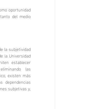
omo oportunidad 
 tanto del medio 
 la subjetividad 
e la Universidad 
ten establecer 
liminando las 
co, existen más 
s dependencias 
es subjetivas y, 