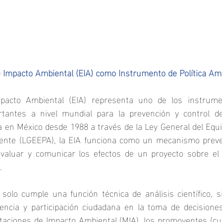
e Impacto Ambiental (EIA) como Instrumento de Política Am
pacto Ambiental (EIA) representa uno de los instrument
tantes a nivel mundial para la prevención y control de
a en México desde 1988 a través de la Ley General del Equili
iente (LGEEPA), la EIA funciona como un mecanismo preve
, evaluar y comunicar los efectos de un proyecto sobre e
.
solo cumple una función técnica de análisis científico, s
rencia y participación ciudadana en la toma de decisiones
taciones de Impacto Ambiental (MIA), los promoventes (cu