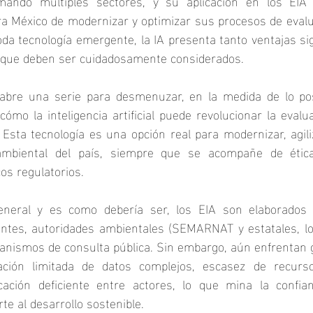
mando múltiples sectores, y su aplicación en los EIA 
a México de modernizar y optimizar sus procesos de evalu
a tecnología emergente, la IA presenta tanto ventajas sig
 que deben ser cuidadosamente considerados.
 abre una serie para desmenuzar, en la medida de lo po
 cómo la inteligencia artificial puede revolucionar la evalu
Esta tecnología es una opción real para modernizar, agil
 ambiental del país, siempre que se acompañe de ética
os regulatorios.
eneral y es como debería ser, los EIA son elaborados y
ntes, autoridades ambientales (SEMARNAT y estatales, los
anismos de consulta pública. Sin embargo, aún enfrentan 
ción limitada de datos complejos, escasez de recursos
ación deficiente entre actores, lo que mina la confian
te al desarrollo sostenible.