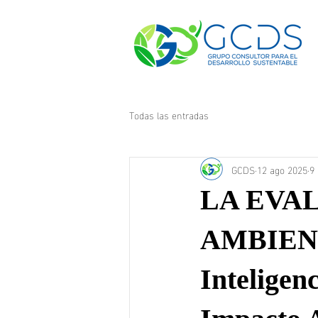
Todas las entradas
GCDS
12 ago 2025
9 
LA EVA
AMBIENT
Inteligenc