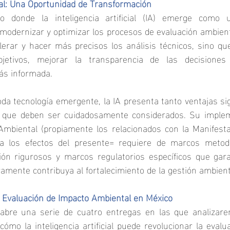
icial: Una Oportunidad de Transformación
 donde la inteligencia artificial (IA) emerge como u
odernizar y optimizar los procesos de evaluación ambient
lerar y hacer más precisos los análisis técnicos, sino qu
jetivos, mejorar la transparencia de las decisiones y
más informada.
a tecnología emergente, la IA presenta tanto ventajas sig
s que deben ser cuidadosamente considerados. Su implem
Ambiental (propiamente los relacionados con la Manifesta
a los efectos del presente= requiere de marcos metodol
ción rigurosos y marcos regulatorios específicos que gara
mente contribuya al fortalecimiento de la gestión ambient
 y Evaluación de Impacto Ambiental en México
 abre una serie de cuatro entregas en las que analizar
 cómo la inteligencia artificial puede revolucionar la evalu