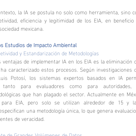
ntexto, la IA se postula no solo como herramienta, sino c
tividad, eficiencia y legitimidad de los EIA, en beneficio
sociedad mexicana.
los Estudios de Impacto Ambiental
jetividad y Estandarización de Metodologías
s ventajas de implementar IA en los EIA es la eliminación de
ha caracterizado estos procesos. Según investigaciones d
s Potosí, los sistemas expertos basados en IA permi
s tanto para evaluadores como para autoridades, e
dológicas que han plagado el sector. Actualmente en Méxi
para EIA, pero solo se utilizan alrededor de 15 y la
pecifican una metodología única, lo que genera evaluacion
entes de veracidad.
nte de Grandes Volúmenes de Datos