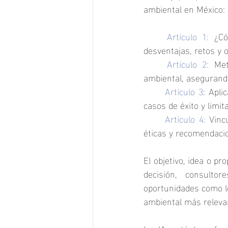
ambiental en México:
	Artículo 1: 
¿Có
desventajas, retos y 
	Artículo 2: 
Met
ambiental, asegurando 
	Artículo 3
: Apli
casos de éxito y limit
	Artículo 4:
 Vinc
éticas y recomendacio
El objetivo, idea o p
decisión, consultor
oportunidades como lo
ambiental más relevan