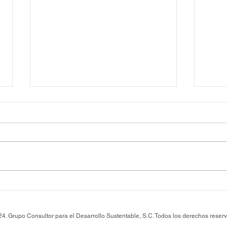
SERIE COMPENSACIÓN
SER
FORESTAL pieza 2. Cinco
FORE
ejes para una arquitectura de
Comp
4. Grupo Consultor para el Desarrollo Sustentable, S.C. Todos los derechos reser
convergencia.
terre